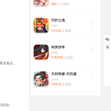
46611
人玩过
守护之境

1007
741533
人玩过

剑侠传奇


1003
3183586
人玩过
莱芙暴击，
天剑奇缘-天玑服

1049
190518
人玩过
续3回合。