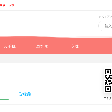
8岁以上玩家！
热搜 :
西
云手机
浏览器
商城

收藏
手机