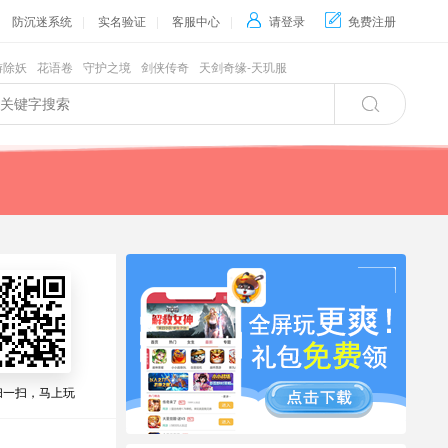
防沉迷系统
|
实名验证
|
客服中心
|

请登录

免费注册
游除妖
花语卷
守护之境
剑侠传奇
天剑奇缘-天玑服

扫一扫，马上玩