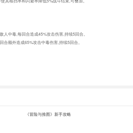
,并使其格挡率和闪避率降低5%战斗结束,可叠加。
使敌人中毒,每回合造成45%攻击伤害,持续5回合。
每回合额外造成65%攻击中毒伤害,持续5回合。
《冒险与推图》新手攻略