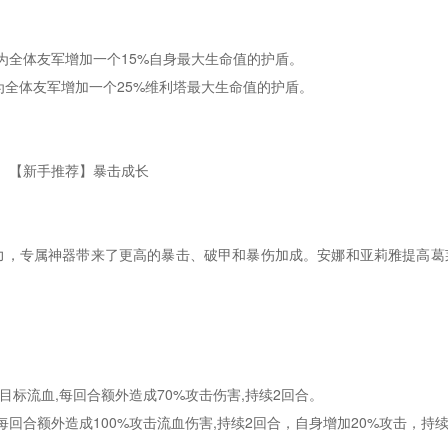
时为全体友军增加一个15%自身最大生命值的护盾。
时为全体友军增加一个25%维利塔最大生命值的护盾。
【新手推荐】暴击成长
力，专属神器带来了更高的暴击、破甲和暴伤加成。安娜和亚莉雅提高葛
使目标流血,每回合额外造成70%攻击伤害,持续2回合。
每回合额外造成100%攻击流血伤害,持续2回合，自身增加20%攻击，持