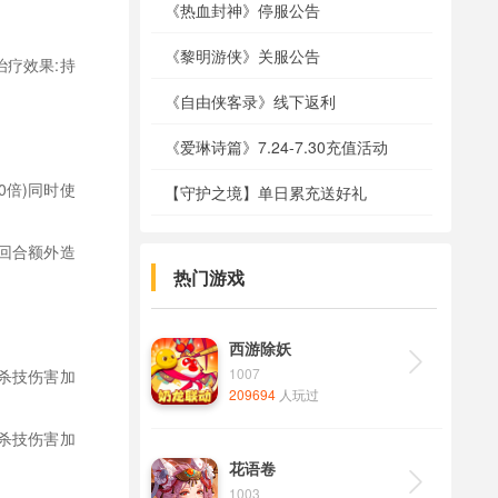
《热血封神》停服公告
《黎明游侠》关服公告
治疗效果:持
《自由侠客录》线下返利
《爱琳诗篇》7.24-7.30充值活动
0倍)同时使
【守护之境】单日累充送好礼
每回合额外造
热门游戏
西游除妖

1007
必杀技伤害加
209694
人玩过
必杀技伤害加
花语卷

1003