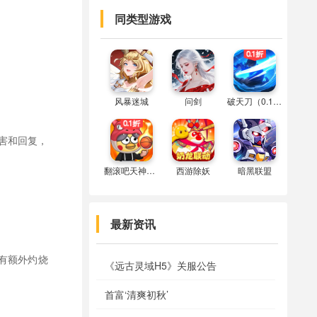
同类型游戏
风暴迷城
问剑
破天刀（0.1折）
害和回复，
翻滚吧天神（0.1折）
西游除妖
暗黑联盟
最新资讯
所有额外灼烧
《远古灵域H5》关服公告
首富‘清爽初秋’