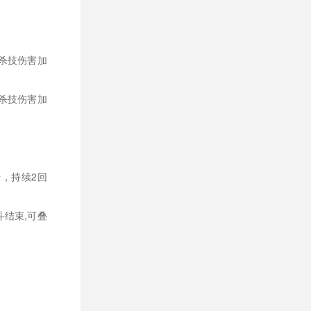
必杀技伤害加
必杀技伤害加
击，持续2回
斗结束,可叠