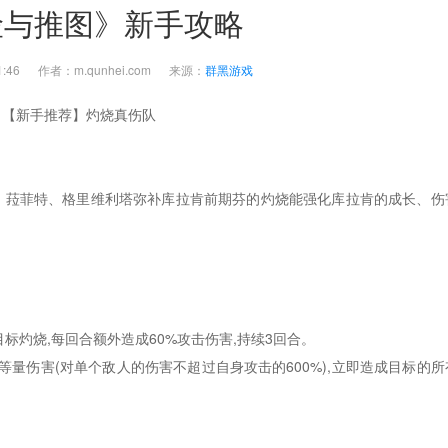
险与推图》新手攻略
0:01:46 作者：m.qunhei.com 来源：
群黑游戏
【新手推荐】灼烧真伤队
、菈菲特、格里维利塔弥补库拉肯前期芬的灼烧能强化库拉肯的成长、伤
目标灼烧,每回合额外造成60%攻击伤害,持续3回合。
%的等量伤害(对单个敌人的伤害不超过自身攻击的600%),立即造成目标的