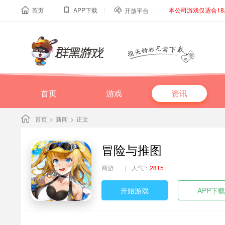
|
|
|
首页
APP下载
本公司游戏仅适合1



开放平台
首页
游戏
资讯
首页
>
新闻
>
正文
冒险与推图
网游
|
人气：
2815
开始游戏
APP下载