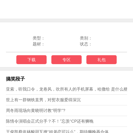
类型：
类别：
题材：
状态：
下载
专区
礼包
搞笑段子
亚索，听我口令，龙卷风，吹所有人的手机屏幕，哈撒给 是什么梗？
世上有一群钢铁直男，对熨衣服爱得深沉
周冬雨现场向黄晓明讨教“明学”?
陈情令演唱会正式分手？不！”忘羡“CP还有狮晚
王俊凯蔡依林酸甜互撩“姐弟恋可以么”，期待狮晚再合体