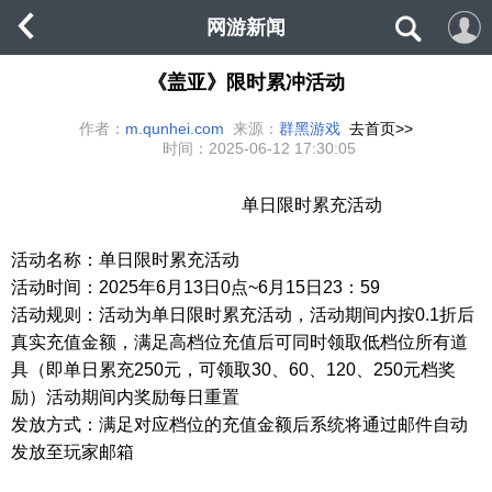
网游新闻
《盖亚》限时累冲活动
作者：
m.qunhei.com
来源：
群黑游戏
去首页>>
时间：
2025-06-12 17:30:05
单日限时累充活动
活动名称：单日限时累充活动
活动时间：
2025
年
6
月
13
日
0
点
~6
月
15
日
23
：
59
活动规则：
活动为单日限时累充活动，活动期间内按
0.1
折后
真实充值金额，满足高档位充值后可同时领取低档位所有道
具（即单日累充
250
元，可领取
30
、
60
、
120
、
250
元档奖
励）活动期间内奖励每日重置
发放方式：满足对应档位的充值金额后系统将通过邮件自动
发放至玩家邮箱