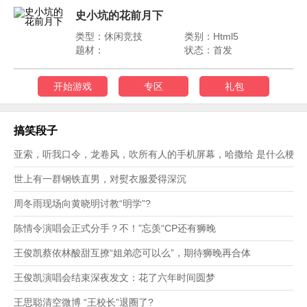
史小坑的花前月下
类型：休闲竞技
类别：Html5
题材：
状态：首发
开始游戏
专区
礼包
搞笑段子
亚索，听我口令，龙卷风，吹所有人的手机屏幕，哈撒给 是什么梗？
世上有一群钢铁直男，对熨衣服爱得深沉
周冬雨现场向黄晓明讨教“明学”?
陈情令演唱会正式分手？不！”忘羡“CP还有狮晚
王俊凯蔡依林酸甜互撩“姐弟恋可以么”，期待狮晚再合体
王俊凯演唱会结束深夜发文：花了六年时间圆梦
王思聪清空微博 “王校长”退圈了?