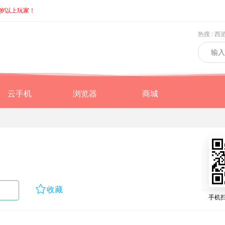
8岁以上玩家！
热搜 :
西
云手机
浏览器
商城

收藏
手机