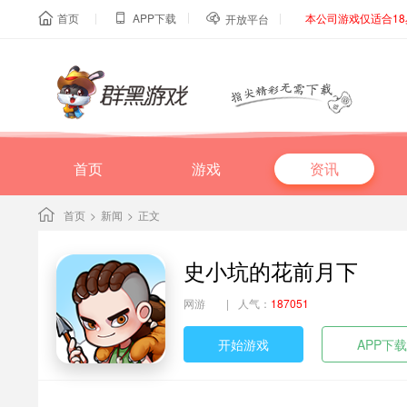
|
|
|
首页
APP下载
本公司游戏仅适合1



开放平台
首页
游戏
资讯
首页
>
新闻
>
正文
史小坑的花前月下
网游
|
人气：
187051
开始游戏
APP下载