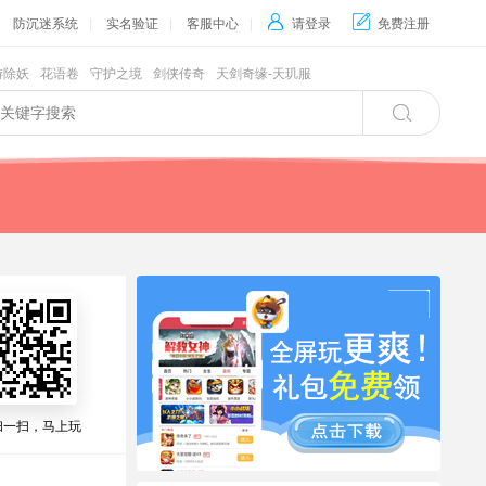
防沉迷系统
|
实名验证
|
客服中心
|

请登录

免费注册
游除妖
花语卷
守护之境
剑侠传奇
天剑奇缘-天玑服

扫一扫，马上玩