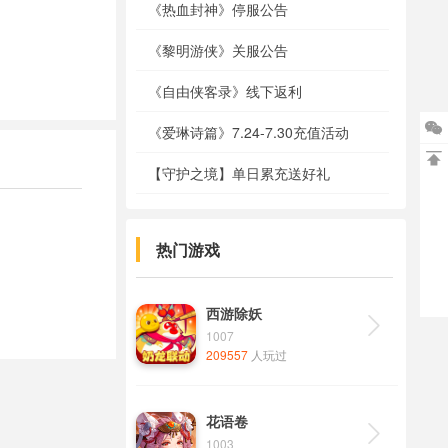
《热血封神》停服公告
《黎明游侠》关服公告
《自由侠客录》线下返利

《爱琳诗篇》7.24-7.30充值活动

【守护之境】单日累充送好礼
热门游戏
西游除妖

1007
209557
人玩过
花语卷

1003