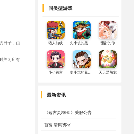
同类型游戏
的日子，由
猎人前线
史小坑的黑暗料理
甜甜的你
同时关闭所有
小小首富
史小坑的花前月下
天天爱萌宠
最新资讯
《远古灵域H5》关服公告
首富‘清爽初秋’