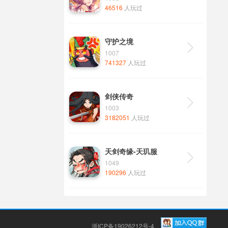
46516
人玩过
守护之境

1007
741327
人玩过
剑侠传奇

1003
3182051
人玩过
天剑奇缘-天玑服

1049
190296
人玩过
浙ICP备19026212号-4