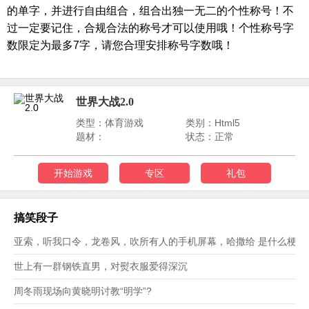
的单字，并进行自由组合，组合出独一无二的个性称号！不
过一定要记住，合规合法的称号才可以使用哦！个性称号字
数限定为最多
7字，请您合理安排称号字数哦！
世界大战2.0
类型：体育游戏
类别：Html5
题材：
状态：正常
开始游戏
专区
礼包
搞笑段子
亚索，听我口令，龙卷风，吹所有人的手机屏幕，哈撒给 是什么梗？
世上有一群钢铁直男，对熨衣服爱得深沉
周冬雨现场向黄晓明讨教“明学”?