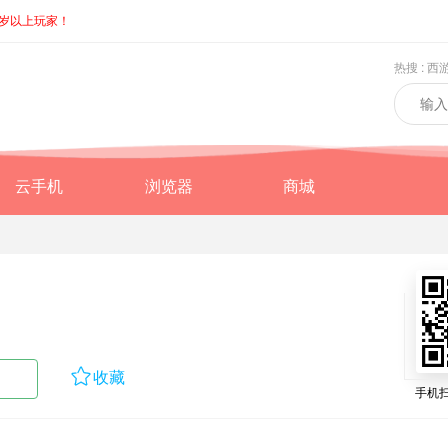
8岁以上玩家！
热搜 :
西
云手机
浏览器
商城

收藏
手机