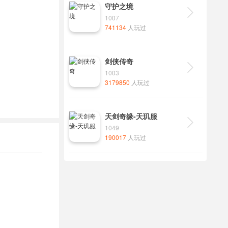
守护之境

1007
741134
人玩过
剑侠传奇

1003
3179850
人玩过
天剑奇缘-天玑服

1049
190017
人玩过