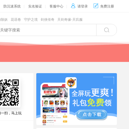
防沉迷系统
|
实名验证
|
客服中心
|

请登录

免费注册
游除妖
花语卷
守护之境
剑侠传奇
天剑奇缘-天玑服

扫一扫，马上玩