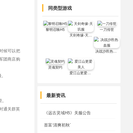
同类型游戏
黎明召唤H5
一刀传世
天剑奇缘-天玑服
时候可以把
决战沙邑热血服
军团商店购
灵魂契约
爱江山更爱美人
级。
最新资讯
途径。
时通关群英
《远古灵域H5》关服公告
首富‘清爽初秋’