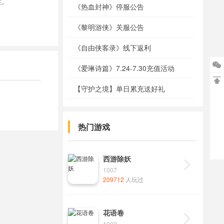
性。
《热血封神》停服公告
《黎明游侠》关服公告
《自由侠客录》线下返利

《爱琳诗篇》7.24-7.30充值活动

【守护之境】单日累充送好礼
热门游戏
西游除妖

1007
209712
人玩过
花语卷

1003