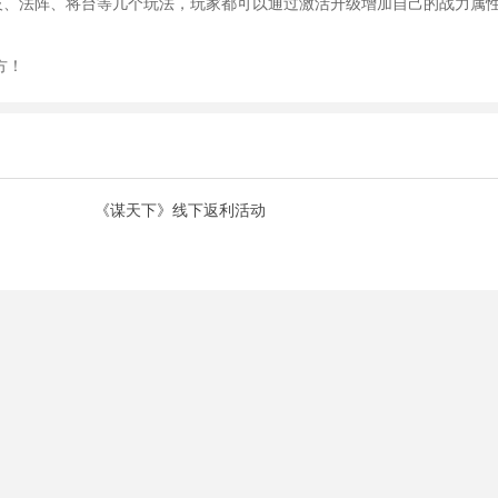
技、法阵、将台等几个玩法，玩家都可以通过激活升级增加自己的战力属
方！
《谋天下》线下返利活动