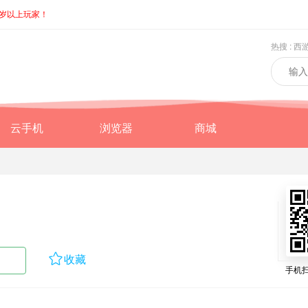
8岁以上玩家！
热搜 :
西
云手机
浏览器
商城

收藏
手机