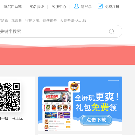
防沉迷系统
|
实名验证
|
客服中心
|

请登录

免费注册
游除妖
花语卷
守护之境
剑侠传奇
天剑奇缘-天玑服

扫一扫，马上玩