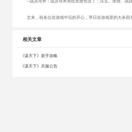
--战灵培养：战灵培养系统里面包含了：法宝、坐骑、战
文末，祝各位在游戏中玩的开心，早日在游戏里的大杀四
相关文章
《谋天下》新手攻略
《谋天下》关服公告