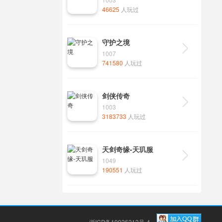
46625
人玩过
守护之境

1007
741580
人玩过
剑侠传奇

1003
3183733
人玩过
天剑奇缘-天玑服

1049
190551
人玩过
浙ICP备19026212号-4