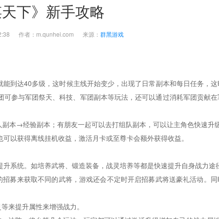
谋天下》新手攻略
5:42:38 作者：m.qunhei.com 来源：
群黑游戏
就能到达40多级，这时候主线开始变少，出现了日常副本和每日任务，这
团可参与军团祭天、科技、军团副本等玩法，还可以通过消耗军团贡献在
人副本→经验副本；有朋友一起可以去
打组队副本，可以让主角色快速升
也可以获得离线挂机收益，激活月卡或至尊卡会额外获得收益。
提升系统。如培养武将、锻造装备，战灵培养等都是快速提升自身战力
同的招募来获取不同的武将，游戏还会不定时开启招募武将送豪礼活动。同
灵等来提升属性来增强战力。