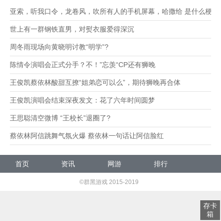
亚索，听我口令，龙卷风，吹所有人的手机屏幕，哈撒给 是什么梗？
世上有一群钢铁直男，对熨衣服爱得深沉
周冬雨现场向黄晓明讨教“明学”?
陈情令演唱会正式分手？不！”忘羡“CP还有狮晚
王俊凯蔡依林酸甜互撩“姐弟恋可以么”，期待狮晚再合体
王俊凯演唱会结束深夜发文：花了六年时间圆梦
王思聪清空微博 “王校长”退圈了?
蔡依林阿信跳舞气氛火爆 蔡依林一句话让阿信脸红
首页
资讯
网游
排行
发号
©群黑游戏 2015-2019
存卡
箱