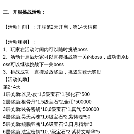
三、开服挑战活动：
【活动时间】：开服第
2
天开启，第
14
天结束
【活动规则】：
1
、玩家在活动时间内可以随时挑战
boss
2
、活动开启后玩家可以直接挑战第一关的
boss
，成功击杀
b
oss
可以继续挑战下一关
boss
3
、挑战成功，直接发放奖励，挑战失败无奖励
【活动奖励】
第
2~4天：
1
层奖励
:
器灵·攻
*1,5
级宝石
*1,
强化石
*500
2
层奖励
:
根骨丹
*1,5
级宝石
*2,
金币
*500000
3
层奖励
:
装备密钥
*10,6
级宝石
*1,
真气
*500000
4
层奖励
:
昊天兵魂
*1,6
级宝石
*2,
紫铸魂
*50
5
层奖励
:
鲲鹏羽魂
*1,6
级宝石
*3,
日月精华
*3
6
层奖励
:
法宝密钥
*10,7
级宝石
*2,
紫符文精华
*5