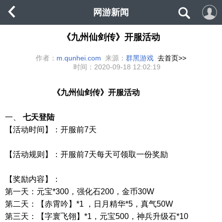
网游新闻
《九州仙剑传》开服活动
作者：
m.qunhei.com
来源：
群黑游戏
去首页>>
时间：
2020-09-18 12:02:19
《九州仙剑传》
开服活动
一、
七天登陆
【活动时间】：开服前
7
天
【活动规则】：开服前
7
天每天可领取一份奖励
【奖励内容】：
第一天：元宝
*300
，强化石
200
，金币
30W
第二天：【赤霄吟】
*1
，日月精华
*5
，真气
50W
第三天：【字寰飞翎】
*1
，元宝
500
，神兵升级石
*10