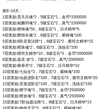
第
8~14天：
1
层奖励
:
昊天兵魂
*2
，
5
级宝石
*1
，金币
*1500000
2
层奖励
:
鲲鹏羽魂
*2
，
5
级宝石
*2
，真气
*1500000
3
层奖励
:
橙铸魂
*50
，
6
级宝石
*1
，日月精华
*5
4
层奖励
:
辉煌衣魂
*2
，
6
级宝石
*2
，紫铸魂
*100
5
层奖励
:6
阶灵宠法阵
*1
，
6
级宝石
*2
，紫符文精华
*15
6
层奖励
:
橙珠魂
*2
，
6
级宝石
*3
，洗练石
*100
7
层奖励
:
橙符文精华
*10
，
6
级宝石
*3
，金币
*2000000
8
层奖励
:
器灵·攻
*2
，
7
级宝石
*2
，真气
*2000000
9
层奖励
:
根骨丹
*2
，
7
级宝石
*2
，日月精华
*10
10
层奖励
:
七仙女
*3
，
7
级宝石
*2
，紫铸魂
*150
11
层奖励
:
仙器进阶石
*100
，
7
级宝石
*3
，紫符文精华
*20
12
层奖励
:
灵宠进阶石
*100
，
7
级宝石
*3
，洗练石
*150
13
层奖励
:
橙守魂
*3
，
7
级宝石
*3
，金币
*2500000
14
层奖励
:
橙攻魂
*3
，
8
级宝石
*2
，真气
*2500000
15
层奖励
:7
阶仙器法阵
*1
，
8
级宝石
*2
，日月精华
*15
16
层奖励
:
物华天宝
*3
，
8
级宝石
*3
，橙铸魂
*40