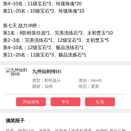
第
4~10
名：
11
级宝石
*3
、玲珑珠魂
*20
第
11~20
名：
10
级宝石
*3
、玲珑珠魂
*10
第七天
战力冲榜：
第
1
名：
8
阶粉装任选
*1
、完美洗练石
*3
、太初焚玉
*10
第
2~3
名：完美洗练石
*1
、
12
级宝石
*3
、太初焚玉
*5
第
4~10
名：
12
级宝石
*2
、极品洗练石
*1
第
11~20
名：
11
级宝石
*3
、极品洗炼石
*1
九州仙剑传H5
类型：即时战斗
类别：Html5
题材：仙侠
状态：更新
开始游戏
专区
礼包
搞笑段子
亚索，听我口令，龙卷风，吹所有人的手机屏幕，哈撒给 是什么梗？