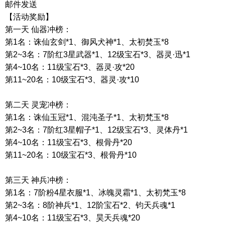
邮件发送
【活动奖励】
第一天
仙器冲榜：
第
1
名：诛仙玄剑
*1
、御风犬神
*1
、太初焚玉
*8
第
2~3
名：
7
阶红
3
星武器
*1
、
12
级宝石
*3
、器灵·迅
*1
第
4~10
名：
11
级宝石
*3
、器灵·攻
*20
第
11~20
名：
10
级宝石
*3
、器灵·攻
*10
第二天
灵宠冲榜：
第
1
名：诛仙玉冠
*1
、混沌圣子
*1
、太初梵玉
*8
第
2~3
名：
7
阶红
3
星帽子
*1
、
12
级宝石
*3
、灵体丹
*1
第
4~10
名：
11
级宝石
*3
、根骨丹
*20
第
11~20
名：
10
级宝石
*3
、根骨丹
*10
第三天
神兵冲榜：
第
1
名：
7
阶粉
4
星衣服
*1
、冰魄灵霜
*1
、太初梵玉
*8
第
2~3
名：
8
阶神兵
*1
、
12
阶宝石
*2
、钧天兵魂
*1
第
4~10
名：
11
级宝石
*3
、昊天兵魂
*20