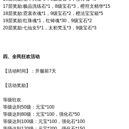
17
层奖励
:
极品洗练石
*1
，
8
级宝石
*3
，橙符文精华
*15
18
层奖励
:
霓裳衣魂
*1
，
9
级宝石
*2
，橙法宝宝箱
*5
19
层奖励
:
红珠魂
*1
，红铸魂
*30
，
9
级宝石
*2
20
层奖励
:
七仙女
5*1
，太初梵玉
*3
，
9
级宝石
*3
四、全民狂欢活动
【活动时间】：开服前
7
天
【活动奖励】
等级狂欢
等级达到
50
级：元宝
*100
等级达到
80
级：元宝
*100
，强化石
*50
等级达到
100
级：元宝
*100
，强化石
*100
等级达到
120
级：元宝
*200
，强化石
*150