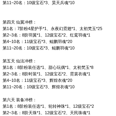
第
11~20
名：
10
级宝石
*3
、昊天兵魂
*10
第四天
仙翼冲榜：
第
1
名：
7
阶粉
4
星护手
*1
、永夜幻霓翅
*1
、太初梵玉
*25
第
2~3
名：
8
阶羽翼
*1
、
12
级宝石
*2
、红鸾羽魂
*1
第
4~10
名：
11
级宝石
*3
、鲲鹏羽魂
*20
第
11~20
名：
10
级宝石
*3
、鲲鹏羽魂
*10
第五天
仙法冲榜：
第
1
名：
8
阶粉装任选
*1
、甜心玩偶
*1
、太初梵玉
*8
第
2~3
名：
8
阶时装
*1
、
12
级宝石
*2
、霓裳衣魂
*1
第
4~10
名：
11
级宝石
*3
、辉煌衣魂
*20
第
11~20
名：
10
级宝石
*3
、辉煌衣魂
*10
第六天
装备冲榜：
第
1
名：
8
阶粉装任选
*1
、轮转神珠
*1
、
12
级宝石
*2
第
2~3
名：
8
阶天珠
*1
、
12
级宝石
*2
、天民珠魂
*1