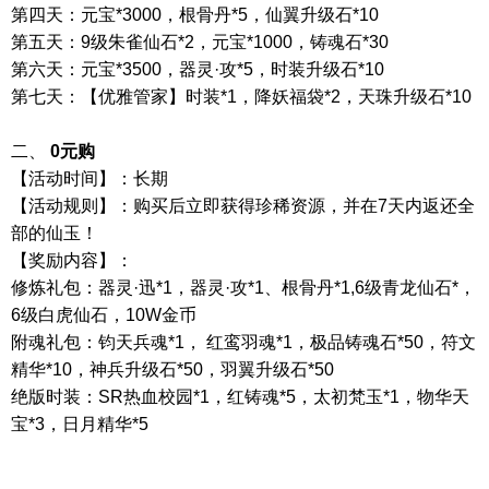
第四天：元宝
*3000
，根骨丹
*5
，仙翼升级石
*10
第五天：
9
级朱雀仙石
*2
，元宝
*1000
，铸魂石
*30
第六天：元宝
*3500
，器灵·攻
*5
，时装升级石
*10
第七天：【优雅管家】时装
*1
，降妖福袋
*2
，天珠升级石
*10
二、
0
元购
【活动时间】：长期
【活动规则】：购买后立即获得珍稀资源，并在
7
天内返还全
部的仙玉！
【奖励内容】：
修炼礼包：器灵
·迅
*1
，器灵·攻
*1
、根骨丹
*1,6
级青龙仙石
*
，
6
级白虎仙石，
10W
金币
附魂礼包：钧天兵魂
*1
， 红鸾羽魂
*1
，极品铸魂石
*50
，符文
精华
*10
，神兵升级石
*50
，羽翼升级石
*50
绝版时装：
SR
热血校园
*1
，红铸魂
*5
，太初梵玉
*1
，物华天
宝
*3
，日月精华
*5