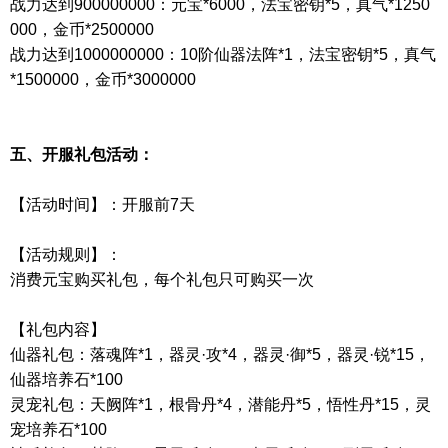
战力达到
900000000
：元宝
*6000
，法宝密钥
*5
，真气
*1250
000
，金币
*2500000
战力达到
1000000000
：
10
阶仙器法阵
*1
，法宝密钥
*5
，真气
*1500000
，金币
*3000000
五、开服礼包活动：
【活动时间】：开服前
7
天
【活动规则】：
消费元宝购买礼包，每个礼包只可购买一次
【礼包内容】
仙器礼包：落魂阵
*1
，器灵·攻
*4
，器灵·御
*5
，器灵·锐
*15
，
仙器培养石
*100
灵宠礼包：天阙阵
*1
，根骨丹
*4
，潜能丹
*5
，悟性丹
*15
，灵
宠培养石
*100