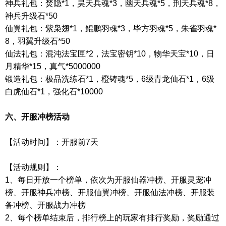
神兵礼包：焚隐
*1
，昊天兵魂
*3
，幽天兵魂
*5
，刑天兵魂
*8
，
神兵升级石
*50
仙翼礼包：紫枭翅
*1
，鲲鹏羽魂
*3
，毕方羽魂
*5
，朱雀羽魂
*
8
，羽翼升级石
*50
仙法礼包：混沌法宝匣
*2
，法宝密钥
*10
，物华天宝
*10
，日
月精华
*15
，真气
*5000000
锻造礼包：极品洗练石
*1
，橙铸魂
*5
，
6
级青龙仙石
*1
，
6
级
白虎仙石
*1
，强化石
*10000
六、开服冲榜活动
【活动时间】：开服前
7
天
【活动规则】：
1
、每日开放一个榜单，依次为开服仙器冲榜、开服灵宠冲
榜、开服神兵冲榜、开服仙翼冲榜、开服仙法冲榜、开服装
备冲榜、开服战力冲榜
2
、每个榜单结束后，排行榜上的玩家有排行奖励，奖励通过