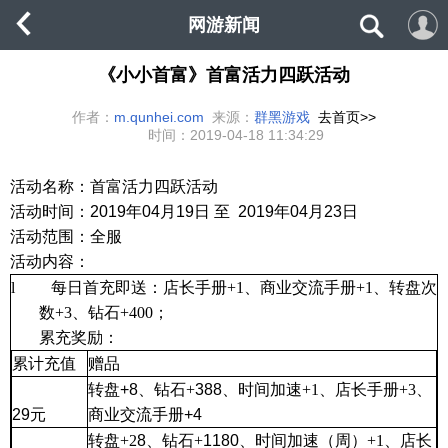
网游新闻
《小小首富》首富活力四跃活动
作者：
m.qunhei.com
来源：
群黑游戏
去首页>>
时间：
2019-04-18 11:34:29
活动名称：首富活力四跃活动
活动时间：2019年
04
月
19
日 至
2019
年
04
月
23
日
活动范围：全服
活动内容：
l
每日首充即送：
店长手册
+1
、
商业交流手册
+1
、转盘次
数
+3
、钻石
+400
；
累充奖励：
累计充值
赠品
转盘
+8
、钻石
+
388
、时间加速
+1
、店长手册
+3
、
29
元
商业交流手册
+4
转盘
+2
8
、钻石
+
1180
、时间加速（周）
+1
、店长