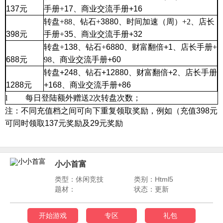
137
元
手册
+
17
、
商业交流手册
+16
转盘
+88
、钻石
+
3880
、时间加速（周）
+2
、店长
398
元
手册
+
35
、
商业交流手册
+32
转盘
+
138
、钻石
+
6
880
、财富翻倍
+1
、店长手册
+
6
88
元
98
、
商业交流手册
+60
转盘
+248
、钻石
+12880
、财富翻倍
+2
、店长手册
1288
元
+
168
、
商业交流手册
+86
l
每日登陆额外赠送
2
次转盘次数；
注：不同充值档之间可向下重复领取奖励，例如（充值
398
元
可同时领取
137
元奖励及
29
元奖励
小小首富
类型：休闲竞技
类别：Html5
题材：
状态：更新
开始游戏
专区
礼包