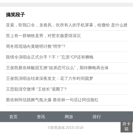
搞笑段子
亚索，听我口令，龙卷风，吹所有人的手机屏幕，哈撒给 是什么梗？
世上有一群钢铁直男，对熨衣服爱得深沉
周冬雨现场向黄晓明讨教“明学”?
陈情令演唱会正式分手？不！”忘羡“CP还有狮晚
王俊凯蔡依林酸甜互撩“姐弟恋可以么”，期待狮晚再合体
王俊凯演唱会结束深夜发文：花了六年时间圆梦
王思聪清空微博 “王校长”退圈了?
蔡依林阿信跳舞气氛火爆 蔡依林一句话让阿信脸红
首页
资讯
网游
排行
存卡
发号
©群黑游戏 2015-2019
箱