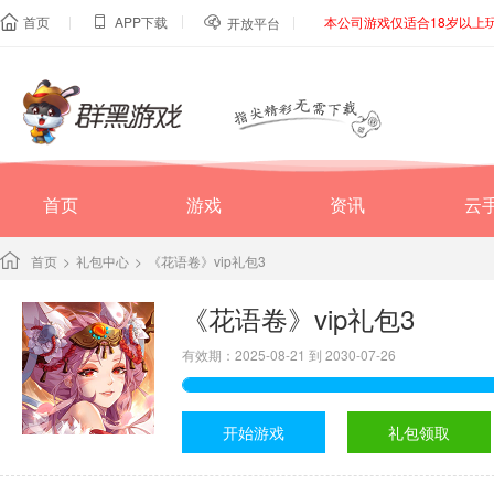
|
|
|
首页
APP下载
本公司游戏仅适合18岁以上



开放平台
首页
游戏
资讯
云
首页
>
礼包中心
>
《花语卷》vip礼包3
《花语卷》vip礼包3
有效期：2025-08-21 到 2030-07-26
开始游戏
礼包领取