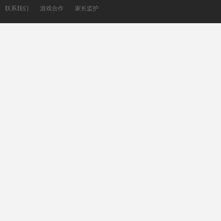
联系我们
游戏合作
家长监护