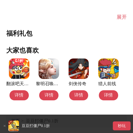
展开
福利礼包
大家也喜欢
翻滚吧天神（0.1折）
黎明召唤H5
剑侠传奇
猎人前线
详情
详情
详情
详情
首页
>
豆豆打僵尸0.1折
豆豆打僵尸0.1折
秒玩