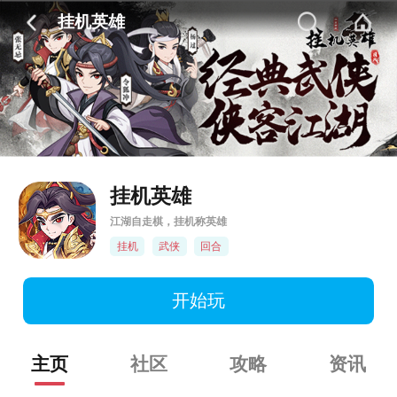
挂机英雄
挂机英雄
江湖自走棋，挂机称英雄
挂机
武侠
回合
开始玩
主页
社区
攻略
资讯