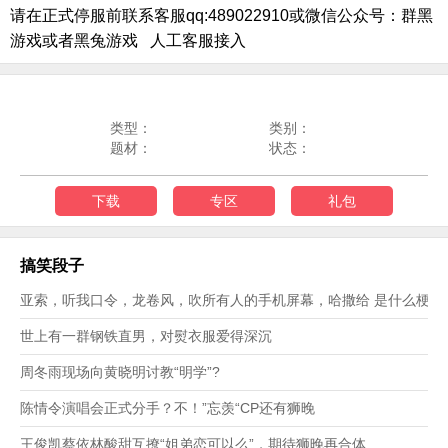
请在正式停服前联系客服qq:489022910或微信公众号：群黑
游戏或者黑兔游戏 人工客服接入
类型：
类别：
题材：
状态：
下载
专区
礼包
搞笑段子
亚索，听我口令，龙卷风，吹所有人的手机屏幕，哈撒给 是什么梗？
世上有一群钢铁直男，对熨衣服爱得深沉
周冬雨现场向黄晓明讨教“明学”?
陈情令演唱会正式分手？不！”忘羡“CP还有狮晚
王俊凯蔡依林酸甜互撩“姐弟恋可以么”，期待狮晚再合体