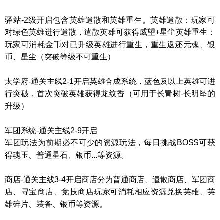
驿站
-2级开启包含
英雄
遣散和
英雄
重生
。英雄
遣散：玩家可
对绿色
英雄
进行遣散，遣散
英雄
可获得威望
+星尘
英雄
重生：
玩家可消耗金币对已升级
英雄
进行重生，重生返还
元魂
、银
币、星尘（突破等级不可重生）
太学府
-通关主线2-1开启
英雄
合成系统，蓝色及以上
英雄
可进
行突破，首次突破
英雄
获得
龙纹香
（可用于
长青树
-
长明坠
的
升级）
军团系统
-通关主线2-9开启
军团玩法为前期必不可少的资源玩法，每日挑战
BOSS
可获
得
魂玉
、普通星石、银币
...等资源。
商店
-通关主线3-4开启商店分为普通商店、遣散商店、军团商
店、
寻宝
商店、竞技商店玩家可消耗相应资源兑换
英雄
、
英
雄
碎片、装备、银币等资源。