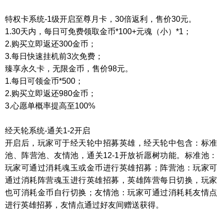
特权卡系统
-1级开启至尊月卡，30倍返利，售价30元。
1.30天内，每日可免费领取金币*100+
元魂
（小）
*1；
2.购买立即返还300金币；
3
.每日快速挂机
前
3次
免费
；
臻享永久卡，无限金币，售价
98元。
1.每日可领金币*500；
2
.购买立即返还980金币
；
3.心愿单概率提高至100%
经天轮
系统
-通关1-2开启
开启后，玩家可于
经天轮
中招募
英雄
，
经天轮
中包含：标准
池、阵营池、友情池，通关
12-1开放
祈愿树
功能。标准池：
玩家可通过消耗
魂玉
或金币进行
英雄
招募；阵营池：玩家可
通过消耗阵营
魂玉
进行
英雄
招募，
英雄
阵营每日切换，玩家
也可消耗金币自行切换；友情池：玩家可通过消耗耗友情点
进行
英雄
招募，友情点通过好友间赠送获得。