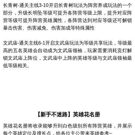
长青树
-通关主线3-10开启
长青树
玩法为阵营养成玩法的一个
部分，升级
长明坠
等级可提升各
阵营
等级
上限
，
提升对应阵
营等级
可提升阵营
英雄
属性，
各阵营
达到对应等级还可解锁
暴击伤害、伤害减免、伤害加成等特殊属性
文武庙
-通关主线6-1开启
文武庙
玩法为等级共享玩法，等级最
高的五名
英雄
会自动成为
文武庙
领袖，玩家需要消耗
贡灯
解
锁
文武庙
上阵位，
文武庙
中上阵的英雄等级与
文武庙
领袖最
低等级相关。
【新手不迷路】
英雄
花名册
英雄花名册
将收录能够升到白色级别所有阵营英雄，并展示
每个英雄定位及擅长点，给各位主公带来英雄参考
~