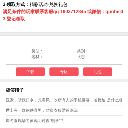
3.领取方式：
精彩活动
-兑换礼包
满足条件的玩家联系客服qq:1903712845 或微信：qunhei0
3 登记领取
类型：
类别：
题材：
状态：
下载
专区
礼包
搞笑段子
亚索，听我口令，龙卷风，吹所有人的手机屏幕，哈撒给 是什么梗？
世上有一群钢铁直男，对熨衣服爱得深沉
周冬雨现场向黄晓明讨教“明学”?