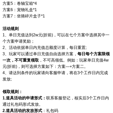
方案
5
：卷轴宝箱
*4
方案
6
：宠物礼盒
*1
方案
7
：坐骑碎片盒子
*1
活动规则
1、
单日充值达到
2
w
元
(
折前
)
，可以在
七
个方案中选择其中一
个
方案
申请奖励
；
2、
活动依据单日内充值总额度计算，每日重置
;
3、
玩家可以通过单日充值自由选择方案
，
每日每个方案限领
一次，不可重复领取
，不可高领低。
例如
：
玩家单日充值
4w
元
(
折前
)
，则可选择方案如下
：
方案
—+
方案二
。
4、
请达到条件的玩家
请向客服
申请，将在
3
个工作日内完成
发放
;
领取
规则
：
1.
道具活动的申请形式：
联系客服登记，核实后
3个工作日内
通过礼包码形式发放。
2
.道具活动的发放形式
：礼包码