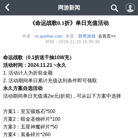
网游新闻
《命运战歌0.1折》单日充值活动
作者：
m.qunhei.com
来源：
群黑游戏
去首页>>
时间：
2024-11-20 16:35:30
命运战歌（
0.1折送千抽10W充）
活动时间：
2024.11.21 ~永久
1. 活动计入为折前金额
2. 活动期间单日累计充值达到条件即可领取
永久方案自选活动
活动期间单日充值满
2w
元
(
折前
)
，可从以下方案中选择
方案
1
：
至宝锻炼石*
500
方案
2
：
暗金圣物碎片*1
0
0
方案
3
：五星神魔碎片
*50
方案
4
：装备碎片
*260