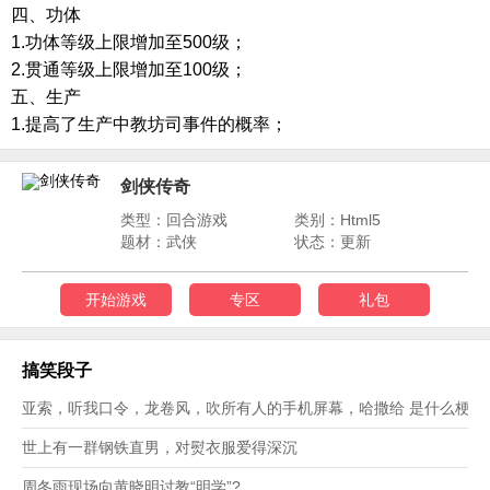
四、功体
1.功体等级上限增加至500级；
2.贯通等级上限增加至100级；
五、生产
1.提高了生产中教坊司事件的概率；
剑侠传奇
类型：回合游戏
类别：Html5
题材：武侠
状态：更新
开始游戏
专区
礼包
搞笑段子
亚索，听我口令，龙卷风，吹所有人的手机屏幕，哈撒给 是什么梗？
世上有一群钢铁直男，对熨衣服爱得深沉
周冬雨现场向黄晓明讨教“明学”?