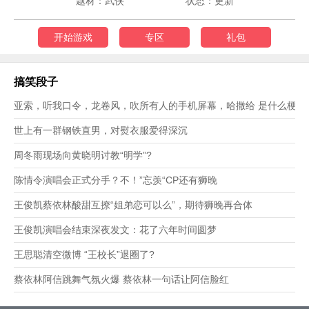
题材：武侠
状态：更新
开始游戏
专区
礼包
搞笑段子
亚索，听我口令，龙卷风，吹所有人的手机屏幕，哈撒给 是什么梗？
世上有一群钢铁直男，对熨衣服爱得深沉
周冬雨现场向黄晓明讨教“明学”?
陈情令演唱会正式分手？不！”忘羡“CP还有狮晚
王俊凯蔡依林酸甜互撩“姐弟恋可以么”，期待狮晚再合体
王俊凯演唱会结束深夜发文：花了六年时间圆梦
王思聪清空微博 “王校长”退圈了?
蔡依林阿信跳舞气氛火爆 蔡依林一句话让阿信脸红