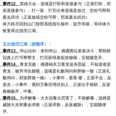
件
12、
英雄大会：选项是打听和直接参与（正派打听，邪
派直接参与），打一架，打完出来选项是放过、交给丐帮和
废去武功（正派放或交给丐帮，邪派废去武功）
体力耗尽回到山门按照系统指引操作，提升等级，等待体力
恢复再次游历江湖。
五次游历江湖（按顺序）：
件
13、
华山论剑：来到华山，偶遇两位老者决斗，帮助铁
冠真人打丐帮帮主，打完获得臭垢攻秘籍，宝箱随意开。
件
14、
青龙无敌：偶遇锦衣卫青龙追杀恶徒，不知道谁是
青龙，被穷书生鄙视，选项是礼貌询问和胖揍一顿（正派礼
貌询问，邪派胖揍一顿）；小事件，逛青 楼，正派不去，反
派去；小事件，遇到万毒宗埋伏别人，正派出手相助，反派
偷偷躲开，中毒。
件
15、
为求解毒：大夫说毒太厉害了，不敢解毒，选择是
威胁大夫和重金求救（正派求救，反派威胁），宝箱随便
开。