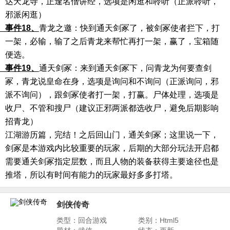
达天龙寺，正逢名僧讲经，选项是闲逛和聆听（正派聆听，
邪派闲逛）
件
18、
青龙之邀：快到通天剑冢了，被剑冢使者拦下，打
一架，必输，输了之后青龙来帮忙再打一架，赢了，宝箱随
便选。
件
19、
通天剑冢：来到通天剑冢下，问青龙为何要查剑
冢，青龙说皇命在身，选项是询问和不询问（正派询问，邪
派不询问），跟剑冢使者打一架，打赢。尸体处理，选项是
收尸、不管和搜尸（建议正邪两派都选收尸，避免后期影响
招青龙）
江湖游历篇，完结！之后回山门，通关剑冢；这里说一下，
剑冢是本游戏内比较重要的玩家，后期的大部分玩法开启都
需要通关剑冢指定层数，而且人物的装备获得主要途径也是
推塔，所以有时间有能力的玩家最好多多打塔。
剑侠传奇
类型：回合游戏
类别：Html5