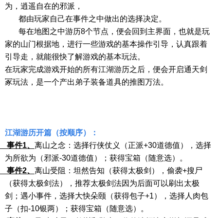
为，逍遥自在的邪派，
都由玩家自己在事件之中做出的选择决定。
每在地图之中游历
8个节点，便会回到主界面，也就是玩
家的山门根据地，进行一些游戏的基本操作引导，认真跟着
引导走，就能很快了解游戏的基本玩法。
在玩家完成游戏开始的所有江湖游历之后，便会开启通天剑
冢玩法，是一个产出弟子装备道具的推图万法。
江湖游历开篇（按顺序）：
件
1、
离山之念：选择行侠仗义（正派
+30道德值），选择
为所欲为（邪派-30道德值）；获得宝箱（随意选）。
件
2、
离山受阻：坦然告知（获得太极剑），偷袭
+搜尸
（获得太极剑法），推荐太极剑法因为后面可以刷出太极
剑；遇小事件，选择大快朵颐（获得包子+1），选择人肉包
子（扣-10银两）；获得宝箱（随意选）。