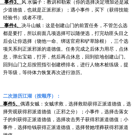
件
3、
风 水骗子：教训和勒索（你的选择决定增加还是减
少道德值，也就是正派邪派）；遇小事件，买下（获得技能
经验书）或者不理。
件
4、
决斗山贼：这是创建山门的前置任务，不管怎么选
都是要打，所以前面几项选择可以随便选，打完劫匪头目之
后会让你选择（饶他一命、绑送官府和铲草除根），三个选
项关系到正派邪派的道德值。任务完成之后体力用尽，点休
息，弹出宝箱，打开，然后再点休息，回到驻地创建山门。
回到山门之后按照指引创建榜排名，进行人物木桩练级，提
升等级，等待体力恢复再次进行游历。
二次游历江湖（按顺序）：
件
5、
偶遇女贼：女贼求救，选择救助获得正派道德值，选
择旁观获得邪派道德值（正邪之分）；小事件，选择击落女
子的剑获得正派道德值，选择攻击男子获得邪派道德值；小
事件，选择给钱获得正派道德值，选择替她埋葬获得邪派道