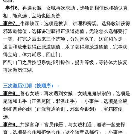
德值。
事件
6、
再遇女贼：女贼再次求助，选项是相信她和确认真
相，随意选，宝箱也随意选。
件
7、
牛家铁匠：选项是教训、讲理和旁观。选择教训获得
邪派道德值，选择讲理获得正派道德值，无论怎么选都要打
一架。打完之后出来三个选项，分别是杀了、送官和放走，
送官和放走获得正派道德值，杀了获得邪派道德值，完事获
得宝箱，体力耗尽，回山门。
回到山门之后按照系统指引操作，提升等级，等待体力恢复
再次游历江湖。
三次游历江湖（按顺序）：
件
8、
善心女贼：再次遇到女贼，女贼鬼鬼祟祟的，选项是
尾随和出手（正派尾随，邪派出手）；小事件，选项是金银
剑和普通的剑（正派普通的剑，邪派金银剑），宝箱随便
选。
件
9、
共探官邸：官员作恶，与女贼相遇，邀请一起去探
查，选项是合作和拒绝合作（这个随意选都行）；小事件，