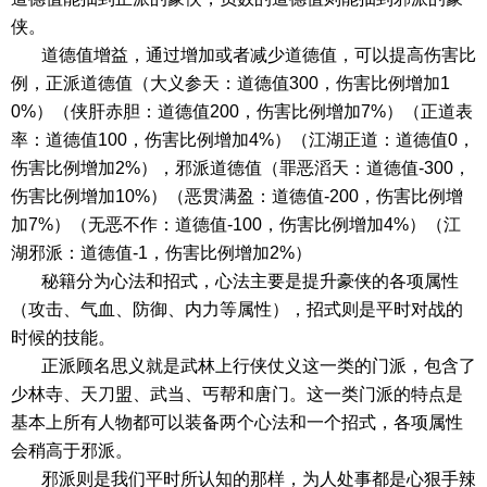
侠。
道德值增益，通过增加或者减少道德值，可以提高伤害比
例，
正派道德值（大义参天：道德值
300，伤害比例增加1
0%）（侠肝赤胆：道德值200，伤害比例增加7%）（正道表
率：道德值100，伤害比例增加4%）（江湖正道：道德值0，
伤害比例增加2%），
邪派道德值（罪恶滔天：道德值
-300，
伤害比例增加10%）（恶贯满盈：道德值-200，伤害比例增
加7%）（无恶不作：道德值-100，伤害比例增加4%）（江
湖邪派：道德值-1，伤害比例增加2%）
秘籍分为心法和招式，心法主要是提升豪侠的各项属性
（攻击、气血、防御、内力等属性），招式则是平时对战的
时候的技能。
正派顾名思义就是武林上行侠仗义这一类的门派，包含了
少林寺、天刀盟、武当、丐帮和唐门。这一类门派的特点是
基本上所有人物都可以装备两个心法和一个招式，各项属性
会稍高于邪派。
邪派则是我们平时所认知的那样，为人处事都是心狠手辣