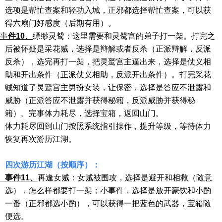
选项是帮忙查案和轻功入城，正邪都选择帮忙查案，可以获
得六扇门好感度（后期有用）。
事
件
10、
缥缈灵鹫：这里需要和灵鹫宫的弟子打一架。打完之
后被怀疑是采花贼，选择是辩解或者反杀（正派辩解，反派
反杀），选完再打一架，把灵鹫宫主逼出来，选择是仗义相
助和开出条件（正派仗义相助，反派开出条件）。打完采花
贼知道了灵鹫宫主男扮女装，让保密，选择是答应不泄露和
威胁（正派答应不泄露并获得秘籍，反派威胁并获得秘
籍）。完事体力耗尽，选择宝箱，返回山门。
体力耗尽回到山门按照系统指引操作，提升等级，等待体力
恢复再次游历江湖。
四次游历江湖（按顺序）：
件
11、
再逢女贼：女贼被围攻，选择是避开和相救（随意
选），怎么样都要打一架；小事件，选择是放开豪饮和小酌
一番（正邪都选小酌），可以获得一把蓝色的武器，宝箱随
便选。