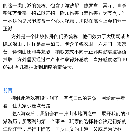
的这一类门派的统称。包含了海沙帮、修罗宫、冥寺、血掌
帮和万毒宗，招式以群招、附加伤害（毒伤害）为亮点，唯
一不足的是只能装备一个心法秘籍，所以在属性上会稍弱于
正派。
方外是一个比较特殊的门派统称，他们效力于大明朝或者
隐居深山，同样是高手如云。包含了锦衣卫、六扇门、霹雳
营、铸剑山庄和毒龙教。抽取方式不同于正邪两派靠道德值
抽取，方外需要通过生产事件获得好感度，当好感度达到
10
0%才有几率抽取到相应的豪侠卡。
前言：
接触此游戏有段时间了，有点自己的建议，写给新手看
看，让大家少走点弯路。
进入游戏后，我们会在一张山水地图之中，展开我们的江
湖游历，所遇到的第一个事件，玩家的选择将会决定初始的
江湖阵营，是行下除恶，匡扶正义的正道，又或是为所欲