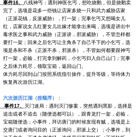
件
16、
八残神丐：遇到神医乞丐，想吃烧鹅，但是烧鹅卖
完了，选项是花多一些钱让店家多烧一只和武力威胁店家
（正派花钱，反派威胁），打一架；完事乞丐又想喝女儿
红，店家说女儿红要女儿出嫁才能拿出来喝，选项是讲出中
毒求医之事和武力威胁（正派讲，邪派威胁），不管怎样都
要打一架；回来之后乞丐让主角杀了自己手下的小乞丐，选
项是杀和不杀（正派不杀，邪派杀），不管如何都要跟神丐
打一架，必输，打完拿到解药，小乞丐归入自己山门；完事
之后体力耗尽，领取宝箱，返回山门。
体力耗尽回到山门按照系统指引操作，提升等级，等待体力
恢复再次游历江湖。
六次游历江湖（按顺序）：
件
17、
灭门迷局：遇到灭门惨案，突然遇到黑影，选择是
追击或者不追击（随便选都可以），跟青龙打一架，必输，
宝箱随便选；小事件，拜访唐门的时候发现有贼，选项是上
交唐门或者询问目的（正派询问，邪派上交）；小事件，到