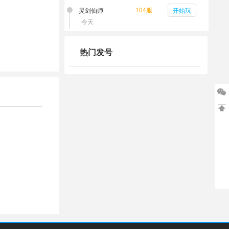
104服
灵剑仙师
开始玩
今天
热门发号

