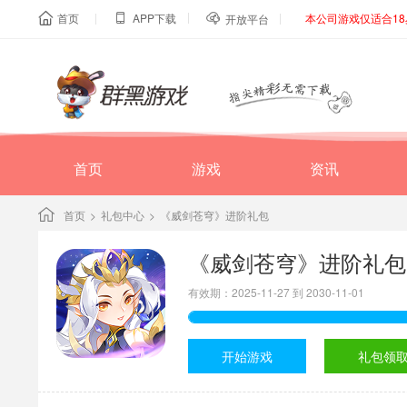
|
|
|
首页
APP下载
本公司游戏仅适合1



开放平台
首页
游戏
资讯
首页
>
礼包中心
>
《威剑苍穹》进阶礼包
《威剑苍穹》进阶礼包
有效期：2025-11-27 到 2030-11-01
开始游戏
礼包领