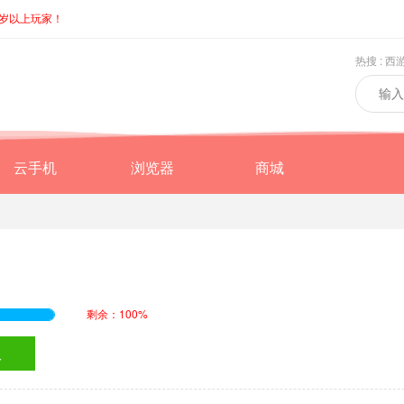
8岁以上玩家！
热搜 :
西
云手机
浏览器
商城
剩余：100%
取