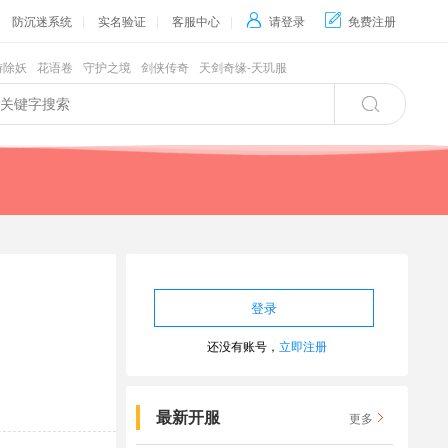
防沉迷系统
|
实名验证
|
客服中心
|

请登录

免费注册
游除妖
花语卷
守护之境
剑侠传奇
天剑奇缘-天玑服

还没有账号，
立即注册
最新开服
更多