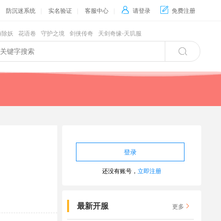
防沉迷系统
|
实名验证
|
客服中心
|

请登录

免费注册
游除妖
花语卷
守护之境
剑侠传奇
天剑奇缘-天玑服

还没有账号，
立即注册
最新开服
更多