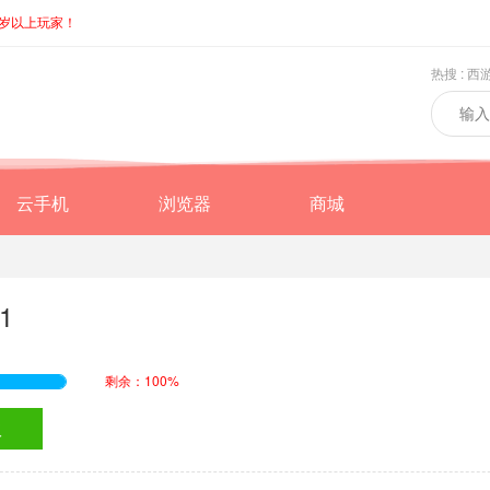
8岁以上玩家！
热搜 :
西
云手机
浏览器
商城
1
剩余：100%
取