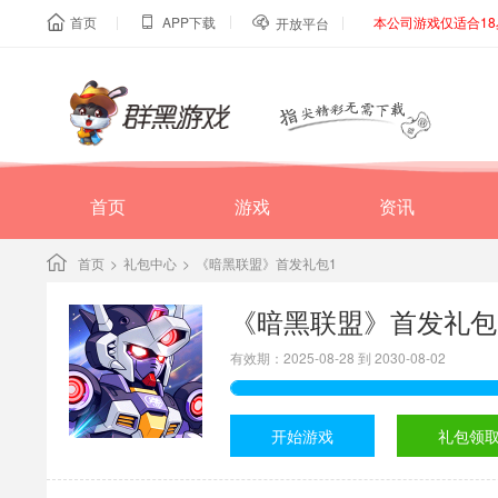
|
|
|
首页
APP下载
本公司游戏仅适合1



开放平台
首页
游戏
资讯
首页
>
礼包中心
>
《暗黑联盟》首发礼包1
《暗黑联盟》首发礼包
有效期：2025-08-28 到 2030-08-02
开始游戏
礼包领