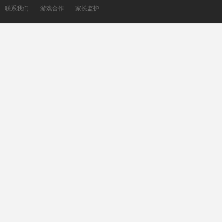
联系我们
游戏合作
家长监护