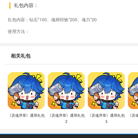
礼包内容：
礼包内容：钻石*100、魂师经验*200、魂力*20
使用方法：
相关礼包
《灵魂序章》通用礼包
《灵魂序章》通用礼包
《灵魂序章》通用礼包
《灵
2
3