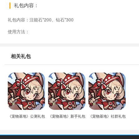
礼包内容：
礼包内容：注能石*200、钻石*300
使用方法：
相关礼包
《宠物基地》公测礼包
《宠物基地》新手礼包
《宠物基地》社群礼包