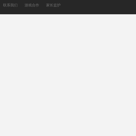
联系我们
游戏合作
家长监护