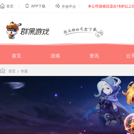
|
|
|
首页
APP下载
本公司游戏仅适合18岁以上



开放平台
首页
游戏
资讯
云
首页
>
专题