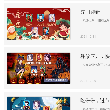
辞旧迎新
元旦快乐，祖国快乐
2021-12-31
释放压力，快
妖魔鬼怪快离开，妖
2021-10-29
吃饼饼，过节
墨染月中兔，嫦娥戏