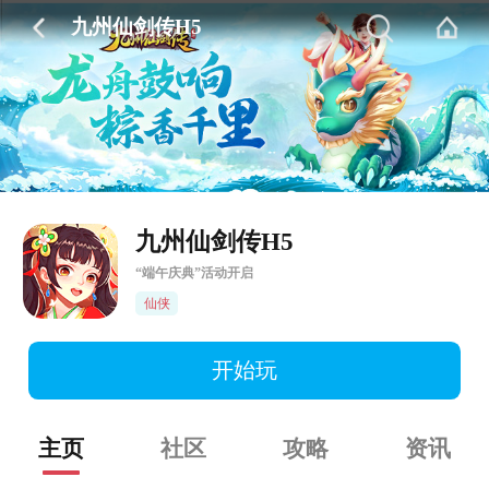
九州仙剑传H5
九州仙剑传H5
“端午庆典”活动开启
仙侠
开始玩
主页
社区
攻略
资讯