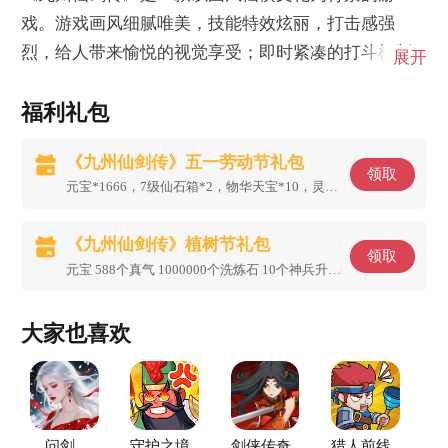
戏。游戏画风细腻唯美，技能特效炫丽，打击感强
烈，给人带来愉悦的视觉享受；即时紧凑的打斗机制
展开
让玩家畅快体验游戏，挂机升级，休闲娱乐至上。
福利礼包
《九州仙剑传》五一劳动节礼包
领取
元宝*1666，7级仙石箱*2，物华天宝*10，灵宠进阶丹*30
《九州仙剑传》植树节礼包
领取
元宝 588个真气 1000000个洗炼石 10个神兵升级石 20个
大家也喜欢
问剑
守护之境
剑侠传奇
猎人前线