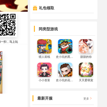
礼包领取

同类型游戏
扫一扫，马上玩
猎人前线
史小坑的黑暗料理
甜甜的你
小小首富
史小坑的花前月下
天天爱萌宠
最新开服
更多