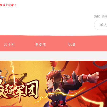
8岁以上玩家！
热搜 :
西
云手机
浏览器
商城