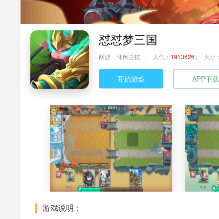
怼怼梦三国
网游
休闲竞技
|
人气：
1913626
|
大小
开始游戏
APP下载
游戏说明：