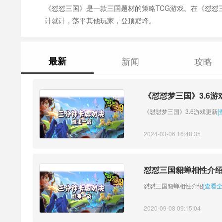
《怼怼三国》是一款三国题材的策略TCG游戏。在《怼
计就计，荡平其他玩家，登顶巅峰。
最新
新闻
攻略
《怼怼梦三国》3.6游
《怼怼梦三国》3.6游戏更新
[
2024-03-06 16:48:35
怼怼三国貂蝉相性介
怼怼三国貂蝉相性介绍
[查看全
2020-09-08 09:15:04