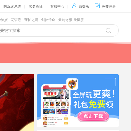
防沉迷系统
|
实名验证
|
客服中心
|

请登录

免费注册
游除妖
花语卷
守护之境
剑侠传奇
天剑奇缘-天玑服
