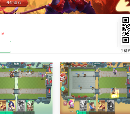
：
M
手机