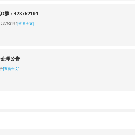
：423752194
752194
[查看全文]
失处理公告
告
[查看全文]