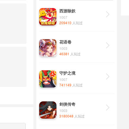
西游除妖

1007
209410
人玩过
花语卷

1003
46381
人玩过
守护之境

1007
741149
人玩过
剑侠传奇

1003
3180048
人玩过