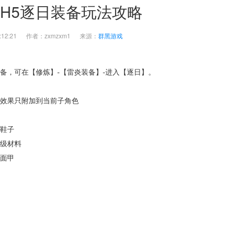
H5逐日装备玩法攻略
 11:12:21 作者：zxmzxm1 来源：
群黑游戏
装备，可在【修炼】-【雷炎装备】-进入【逐日】。
装效果只附加到当前子角色
、鞋子
升级材料
、面甲