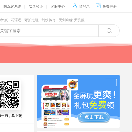
防沉迷系统
|
实名验证
|
客服中心
|

请登录

免费注册
游除妖
花语卷
守护之境
剑侠传奇
天剑奇缘-天玑服

扫一扫，马上玩