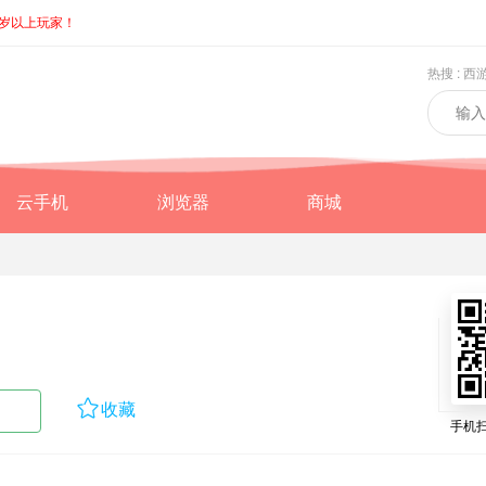
8岁以上玩家！
热搜 :
西
云手机
浏览器
商城

收藏
手机