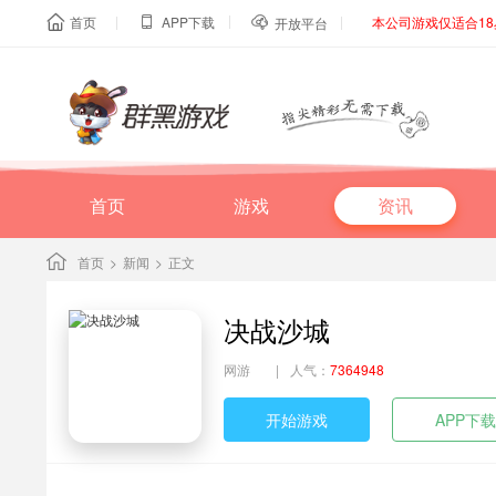
|
|
|
首页
APP下载
本公司游戏仅适合1



开放平台
首页
游戏
资讯
首页
>
新闻
>
正文
决战沙城
网游
|
人气：
7364948
开始游戏
APP下载