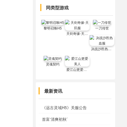
同类型游戏
黎明召唤H5
一刀传世
天剑奇缘-天玑服
决战沙邑热血服
灵魂契约
爱江山更爱美人
最新资讯
《远古灵域H5》关服公告
首富‘清爽初秋’