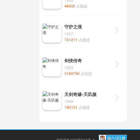
46435
人玩过
守护之境

1007
741211
人玩过
剑侠传奇

1003
3180790
人玩过
天剑奇缘-天玑服

1049
190131
人玩过
浙ICP备19026212号-4