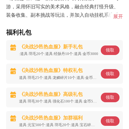
游，采用怀旧写实的美术风格，融合经典打怪升级、
装备收集、副本挑战等玩法，并加入自动挂机系统减
展开
少玩家升级耗时。游戏强调即时战斗体验，包含战法
福利礼包
道职业组合、千人同屏攻城战和全屏掉宝机制等特色
内容
《决战沙邑热血服》新手礼包
领取
:道具:羽毛20个:道具:经脉丹10个:道具:金币3000
《决战沙邑热血服》特权礼包
领取
道具:羽毛25个:道具:龙鳞碎片10个:道具:金币400000个
《决战沙邑热血服》高级礼包
领取
道具:羽毛30个:道具:强化石100个:道具:金币500000个
《决战沙邑热血服》加群福利
领取
道具:元宝500个:道具:羽毛20个:道具:宝石碎片10个:道具:金币500000个: