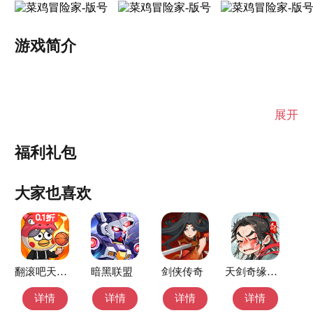
游戏简介
展开
福利礼包
大家也喜欢
翻滚吧天神（0.1折）
暗黑联盟
剑侠传奇
天剑奇缘-天玑服
详情
详情
详情
详情