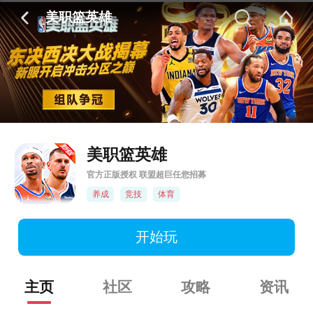
美职篮英雄
美职篮英雄
官方正版授权 联盟超巨任您招募
养成
竞技
体育
开始玩
主页
社区
攻略
资讯